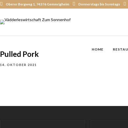
Oberer Bergweg 1, 74376 Gemmrigheim
Donnerstags bis Sonntags
HOME
RESTA
Pulled Pork
14. OKTOBER 2021